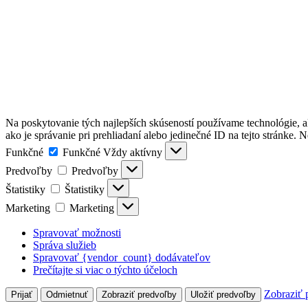
Na poskytovanie tých najlepších skúseností používame technológie, a
ako je správanie pri prehliadaní alebo jedinečné ID na tejto stránke. 
Funkčné
Funkčné
Vždy aktívny
Predvoľby
Predvoľby
Štatistiky
Štatistiky
Marketing
Marketing
Spravovať možnosti
Správa služieb
Spravovať {vendor_count} dodávateľov
Prečítajte si viac o týchto účeloch
Zobraziť 
Prijať
Odmietnuť
Zobraziť predvoľby
Uložiť predvoľby