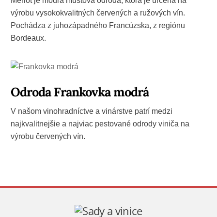
Merlot je modrá muštová odroda, ktorá je určená na
výrobu vysokokvalitných červených a ružových vín.
Pochádza z juhozápadného Francúzska, z regiónu
Bordeaux.
Odroda Frankovka modrá
V našom vinohradníctve a vinárstve patrí medzi
najkvalitnejšie a najviac pestované odrody viniča na
výrobu červených vín.