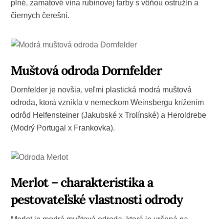
plné, zamatové vína rubínovej farby s vôňou ostružín a
čiernych čerešní.
Muštová odroda Dornfelder
Dornfelder je novšia, veľmi plastická modrá muštová
odroda, ktorá vznikla v nemeckom Weinsbergu krížením
odrôd Helfensteiner (Jakubské x Trolínské) a Heroldrebe
(Modrý Portugal x Frankovka).
Merlot – charakteristika a
pestovateľské vlastnosti odrody