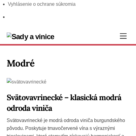
Vyhlásenie o ochrane súkromia
Skip
Men
to
content
Modré
Svätovavrinecké – klasická modrá
odroda viniča
Svätovavrinecké je modrá odroda viniča burgundského
pôvodu. Poskytuje tmavočervené vína s výraznými