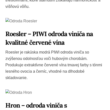
trieslovinami, ktoré starnutím získavajú harmonickosť a
višňovú vôňu.
Roesler – PIWI odroda viniča na
kvalitné červené vína
Roesler je rakúska modrá PIWI odroda viniča so
zvýšenou odolnosťou voči hubovým chorobám.
Produkuje extraktívne červené vína tmavej farby s tónmi
lesného ovocia a černíc, vhodné na dlhodobé
skladovanie.
Hron – odroda viniča s