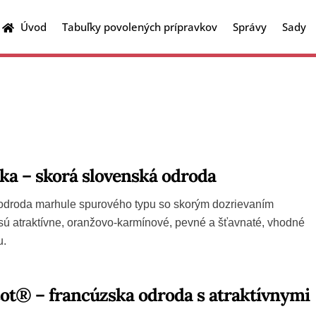
Úvod
Tabuľky povolených prípravkov
Správy
Sady
Kvalita a parametre hrozna
Technologické postupy
Škodcovia na drobnom ovocí
Škodcovia na jadrovinách
Škodcovia na kôstkovinách
Škodcovia všeobecne
Tabuľky povolených prípravkov
ka – skorá slovenská odroda
 odroda marhule spurového typu so skorým dozrievaním
 sú atraktívne, oranžovo-karmínové, pevné a šťavnaté, vhodné
u.
ot® – francúzska odroda s atraktívnymi