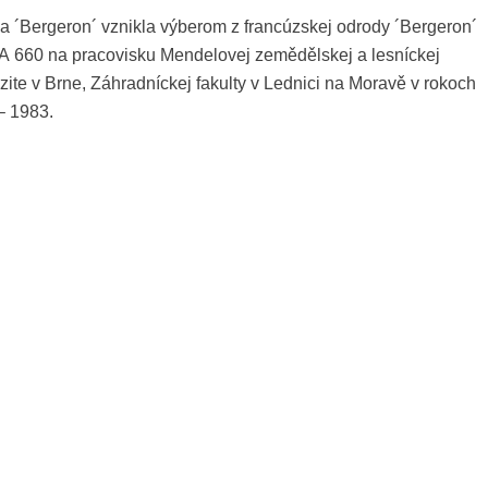
a ´Bergeron´ vznikla výberom z francúzskej odrody ´Bergeron´
 A 660 na pracovisku Mendelovej zemědělskej a lesníckej
zite v Brne, Záhradníckej fakulty v Lednici na Moravě v rokoch
– 1983.