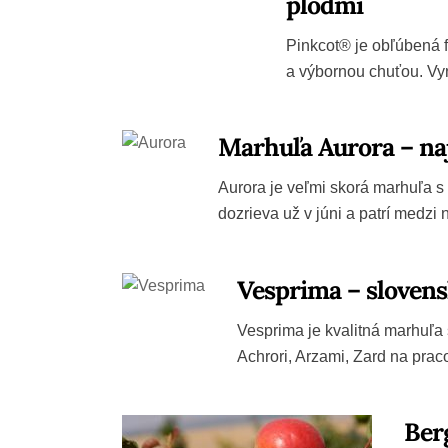
plodmi
Pinkcot® je obľúbená 
a výbornou chuťou. Vy
Marhuľa Aurora – naj
Aurora je veľmi skorá marhuľa s
dozrieva už v júni a patrí medzi
Vesprima – sloven
Vesprima je kvalitná marhuľa
Achrori, Arzami, Zard na pra
Ber