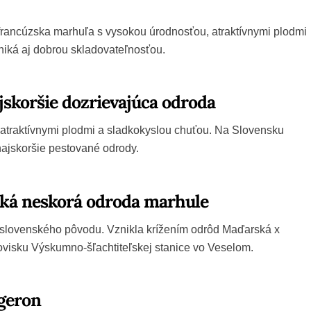
francúzska marhuľa s vysokou úrodnosťou, atraktívnymi plodmi
niká aj dobrou skladovateľnosťou.
skoršie dozrievajúca odroda
 atraktívnymi plodmi a sladkokyslou chuťou. Na Slovensku
 najskoršie pestované odrody.
ská neskorá odroda marhule
 slovenského pôvodu. Vznikla krížením odrôd Maďarská x
covisku Výskumno-šľachtiteľskej stanice vo Veselom.
geron