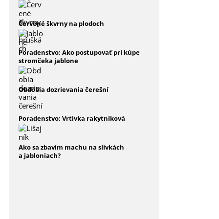
Červené škvrny na plodoch
Poradenstvo: Ako postupovať pri kúpe
stromčeka jablone
Obdobia dozrievania čerešní
Poradenstvo: Vrtivka rakytníková
Ako sa zbavím machu na slivkách
a jabloniach?