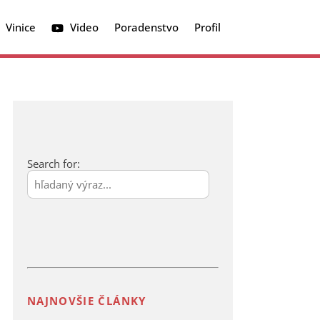
Vinice
Video
Poradenstvo
Profil
Tabuľky povolených prípravkov
Choroby na drobnom ovocí
Vírusové a bakteriálne choroby
Search for:
NAJNOVŠIE ČLÁNKY