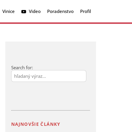
Vinice
Video
Poradenstvo
Profil
Tabuľky povolených prípravkov
Choroby na drobnom ovocí
Vírusové a bakteriálne choroby
Search for:
NAJNOVŠIE ČLÁNKY