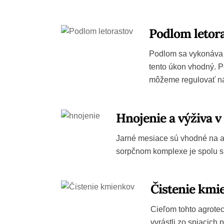
Podlom letora
Podlom sa vykonáva v
tento úkon vhodný. P
môžeme regulovať n
Hnojenie a výživa v
Jarné mesiace sú vhodné na ap
sorpčnom komplexe je spolu s 
Čistenie kmie
Cieľom tohto agrotec
vyrástli zo spiacich