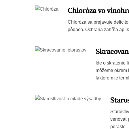
Chloróza vo vinoh
Chloróza sa prejavuje deficit
pôdach. Ochrana zahŕňa apliká
Skracovani
Ide o skrátenie 
môžeme okrem kv
faktorom je term
Staro
Starostli
venovať p
poraste.