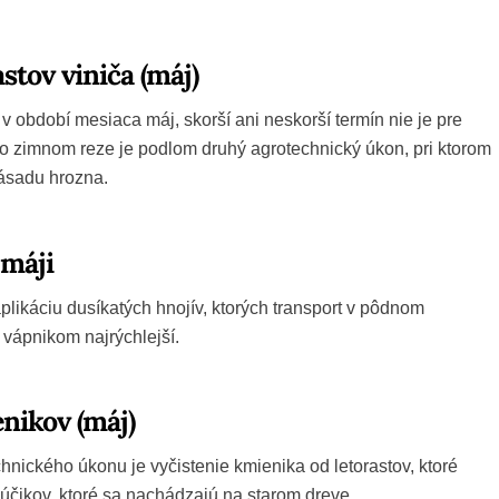
stov viniča (máj)
 období mesiaca máj, skorší ani neskorší termín nie je pre
o zimnom reze je podlom druhý agrotechnický úkon, pri ktorom
ásadu hrozna.
 máji
likáciu dusíkatých hnojív, ktorých transport v pôdnom
vápnikom najrýchlejší.
nikov (máj)
hnického úkonu je vyčistenie kmienika od letorastov, ktoré
 púčikov, ktoré sa nachádzajú na starom dreve.