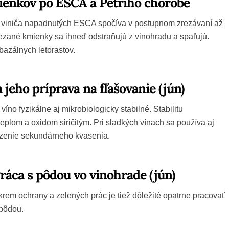
ienkov po ESCA a Petriho chorobe
viniča napadnutých ESCA spočíva v postupnom zrezávaní až
ezané kmienky sa ihneď odstraňujú z vinohradu a spaľujú.
azálnych letorastov.
a jeho príprava na fľašovanie (jún)
íno fyzikálne aj mikrobiologicky stabilné. Stabilitu
plom a oxidom siričitým. Pri sladkých vínach sa používa aj
zenie sekundárneho kvasenia.
ráca s pôdou vo vinohrade (jún)
rem ochrany a zelených prác je tiež dôležité opatrne pracovať
 pôdou.