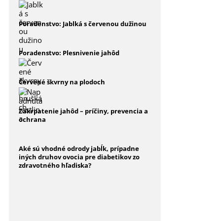
Poradenstvo: Jablká s červenou dužinou
Poradenstvo: Plesnivenie jahôd
Červené škvrny na plodoch
Zakrpatenie jahôd – príčiny, prevencia a
ochrana
Aké sú vhodné odrody jabĺk, prípadne
iných druhov ovocia pre diabetikov zo
zdravotného hľadiska?