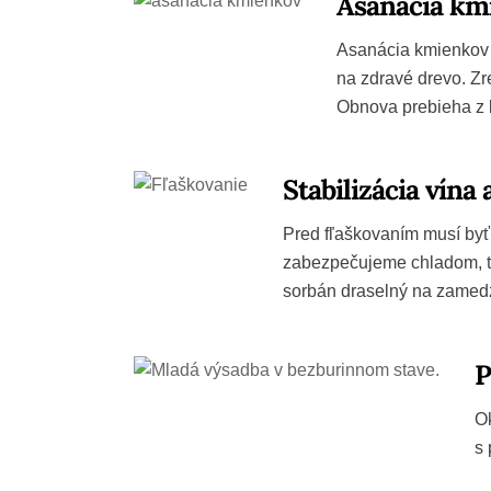
Asanácia km
Asanácia kmienkov 
na zdravé drevo. Zr
Obnova prebieha z b
Stabilizácia vína 
Pred fľaškovaním musí byť v
zabezpečujeme chladom, te
sorbán draselný na zamed
P
Ok
s