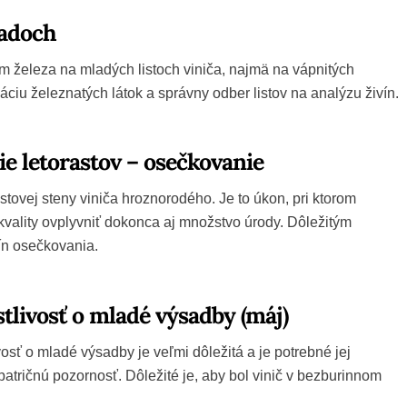
radoch
om železa na mladých listoch viniča, najmä na vápnitých
ciu železnatých látok a správny odber listov na analýzu živín.
e letorastov – osečkovanie
listovej steny viniča hroznorodého. Je to úkon, pri ktorom
ality ovplyvniť dokonca aj množstvo úrody. Dôležitým
ín osečkovania.
stlivosť o mladé výsadby (máj)
vosť o mladé výsadby je veľmi dôležitá a je potrebné jej
atričnú pozornosť. Dôležité je, aby bol vinič v bezburinnom