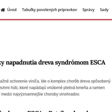
Úvod
Tabuľky povolených prípravkov
Správy
Sady
Kvalita a parametre hrozna
Technologické postupy
Škodcovia na drobnom ovocí
Škodcovia na jadrovinách
Škodcovia na kôstkovinách
Škodcovia všeobecne
Tabuľky povolených prípravkov
ky napadnutia dreva syndrómom ESCA
važné ochorenie viniča. Ide o komplex chorôb dreva spôsobený
ruhmi húb, ktoré napádajú vnútorné pletivá kmeňa a ramien
rí medzi najvýznamnejšie choroby vinohradov.