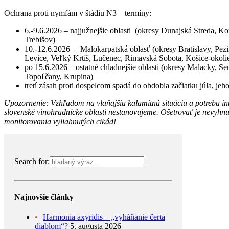
Ochrana proti nymfám v štádiu N3 – termíny:
6.-9.6.2026 – najjužnejšie oblasti (okresy Dunajská Streda, 
Trebišov)
10.-12.6.2026 – Malokarpatská oblasť (okresy Bratislavy, Pezi
Levice, Veľký Krtíš, Lučenec, Rimavská Sobota, Košice-okoli
po 15.6.2026 – ostatné chladnejšie oblasti (okresy Malacky, S
Topoľčany, Krupina)
tretí zásah proti dospelcom spadá do obdobia začiatku júla, je
Upozornenie: Vzhľadom na vlaňajšiu kalamitnú situáciu a potrebu inte
slovenské vinohradnícke oblasti nestanovujeme. Ošetrovať je nevyhnut
monitorovania vyliahnutých cikád!
Search for:
Najnovšie články
Harmonia axyridis – „vyháňanie čerta
diablom“?
5. augusta 2026