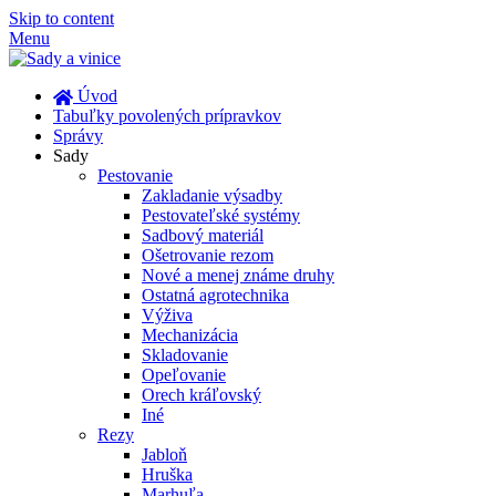
Skip to content
Menu
Úvod
Tabuľky povolených prípravkov
Správy
Sady
Pestovanie
Zakladanie výsadby
Pestovateľské systémy
Sadbový materiál
Ošetrovanie rezom
Nové a menej známe druhy
Ostatná agrotechnika
Výživa
Mechanizácia
Skladovanie
Opeľovanie
Orech kráľovský
Iné
Rezy
Jabloň
Hruška
Marhuľa