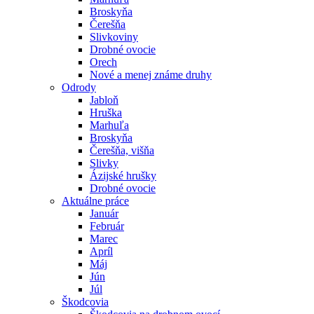
Broskyňa
Čerešňa
Slivkoviny
Drobné ovocie
Orech
Nové a menej známe druhy
Odrody
Jabloň
Hruška
Marhuľa
Broskyňa
Čerešňa, višňa
Slivky
Ázijské hrušky
Drobné ovocie
Aktuálne práce
Január
Február
Marec
Apríl
Máj
Jún
Júl
Škodcovia