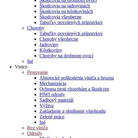
Škodcovia na drobnom ovocí
Škodcovia na jadrovinách
Škodcovia na kôstkovinách
Škodcovia všeobecne
Tabuľky povolených prípravkov
Choroby
Tabuľky povolených prípravkov
Choroby všeobecne
Jadroviny
Kôstkoviny
Choroby na drobnom ovocí
Iné
Vinice
Pestovanie
Abiotocké poškodenia viniča a hrozna
Mechanizácia
Ochrana proti chorobám a škodcom
PIWI odrody
Sadbový materiál
Výživa
Zakladanie a obrábanie vinohradu
Zelené práce
Iné
Rez viniča
Odrody