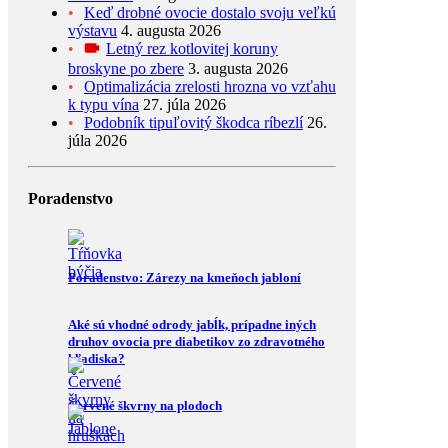
Keď drobné ovocie dostalo svoju veľkú
výstavu
4. augusta 2026
Letný rez kotlovitej koruny
broskyne po zbere
3. augusta 2026
Optimalizácia zrelosti hrozna vo vzťahu
k typu vína
27. júla 2026
Podobník tipuľovitý škodca ríbezlí
26.
júla 2026
Poradenstvo
Poradenstvo: Zárezy na kmeňoch jabloní
Aké sú vhodné odrody jabĺk, prípadne iných
druhov ovocia pre diabetikov zo zdravotného
hľadiska?
Červené škvrny na plodoch