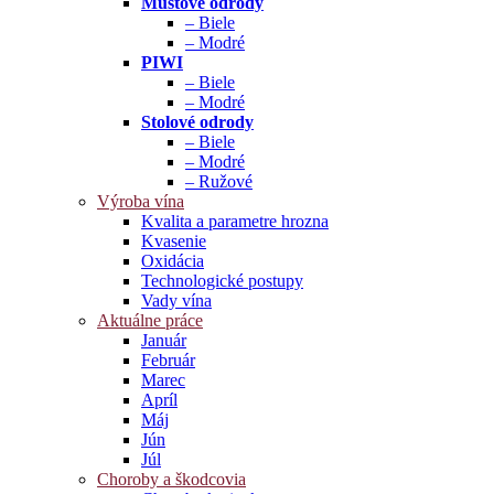
Muštové odrody
– Biele
– Modré
PIWI
– Biele
– Modré
Stolové odrody
– Biele
– Modré
– Ružové
Výroba vína
Kvalita a parametre hrozna
Kvasenie
Oxidácia
Technologické postupy
Vady vína
Aktuálne práce
Január
Február
Marec
Apríl
Máj
Jún
Júl
Choroby a škodcovia