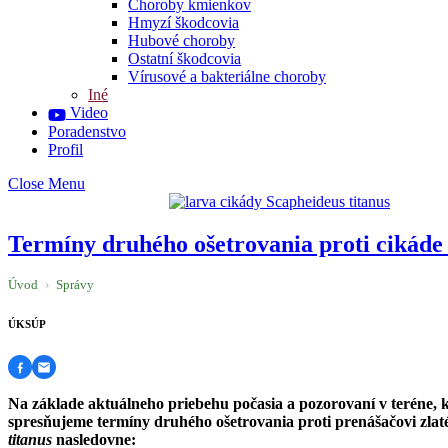
Choroby kmienkov
Hmyzí škodcovia
Hubové choroby
Ostatní škodcovia
Vírusové a bakteriálne choroby
Iné
Video
Poradenstvo
Profil
Close Menu
Termíny druhého ošetrovania proti cikáde
Úvod
›
Správy
ÚKSÚP
Na základe aktuálneho priebehu počasia a pozorovaní v teréne, k
spresňujeme termíny druhého ošetrovania proti prenášačovi zlaté
titanus
nasledovne: