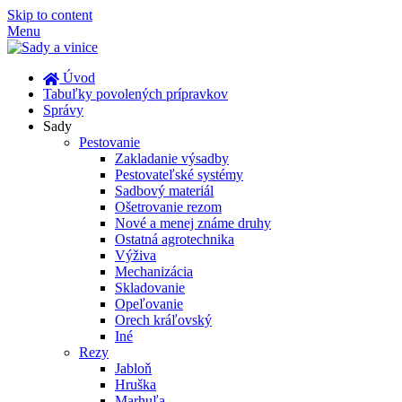
Skip to content
Menu
Úvod
Tabuľky povolených prípravkov
Správy
Sady
Pestovanie
Zakladanie výsadby
Pestovateľské systémy
Sadbový materiál
Ošetrovanie rezom
Nové a menej známe druhy
Ostatná agrotechnika
Výživa
Mechanizácia
Skladovanie
Opeľovanie
Orech kráľovský
Iné
Rezy
Jabloň
Hruška
Marhuľa