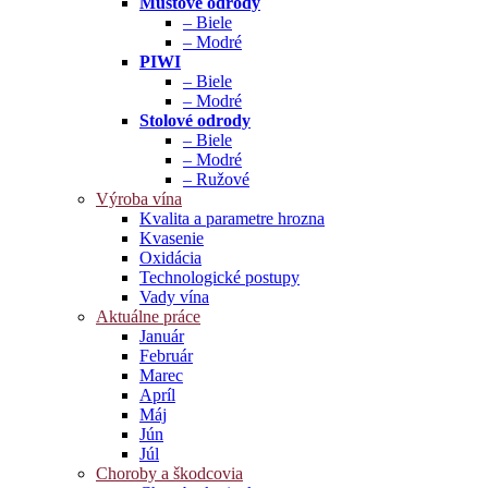
Muštové odrody
– Biele
– Modré
PIWI
– Biele
– Modré
Stolové odrody
– Biele
– Modré
– Ružové
Výroba vína
Kvalita a parametre hrozna
Kvasenie
Oxidácia
Technologické postupy
Vady vína
Aktuálne práce
Január
Február
Marec
Apríl
Máj
Jún
Júl
Choroby a škodcovia