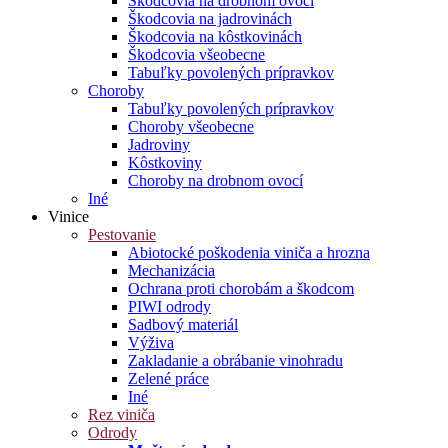
Škodcovia na drobnom ovocí
Škodcovia na jadrovinách
Škodcovia na kôstkovinách
Škodcovia všeobecne
Tabuľky povolených prípravkov
Choroby
Tabuľky povolených prípravkov
Choroby všeobecne
Jadroviny
Kôstkoviny
Choroby na drobnom ovocí
Iné
Vinice
Pestovanie
Abiotocké poškodenia viniča a hrozna
Mechanizácia
Ochrana proti chorobám a škodcom
PIWI odrody
Sadbový materiál
Výživa
Zakladanie a obrábanie vinohradu
Zelené práce
Iné
Rez viniča
Odrody