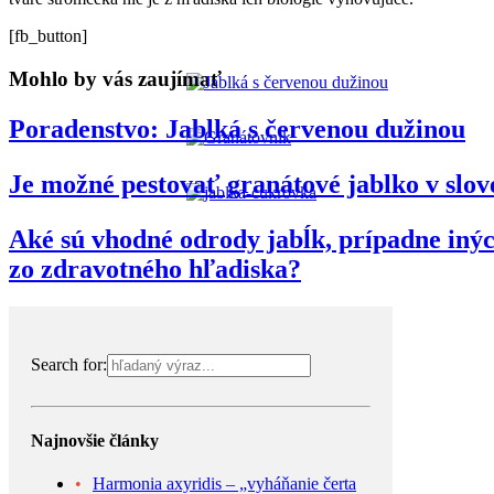
[fb_button]
Mohlo by vás zaujímať
Poradenstvo: Jablká s červenou dužinou
Je možné pestovať granátové jablko v slo
Aké sú vhodné odrody jabĺk, prípadne inýc
zo zdravotného hľadiska?
Search for:
Najnovšie články
Harmonia axyridis – „vyháňanie čerta