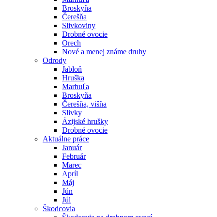
Broskyňa
Čerešňa
Slivkoviny
Drobné ovocie
Orech
Nové a menej známe druhy
Odrody
Jabloň
Hruška
Marhuľa
Broskyňa
Čerešňa, višňa
Slivky
Ázijské hrušky
Drobné ovocie
Aktuálne práce
Január
Február
Marec
Apríl
Máj
Jún
Júl
Škodcovia