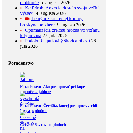
diablom“?
5. augusta 2026
Keď drobné ovocie dostalo svoju veľkú
výstavu
4. augusta 2026
Letný rez kotlovitej koruny
broskyne po zbere
3. augusta 2026
Optimalizácia zrelosti hrozna vo vzťahu
k typu vína
27. júla 2026
Podobník tipuľovitý škodca ríbezlí
26.
júla 2026
Poradenstvo
Poradenstvo: Ako postupovať pri kúpe
stromčeka jablone
Poradenstvo: Čerešňa, ktorej postupne vyschli
listy aj s plodmi
Červené škvrny na plodoch