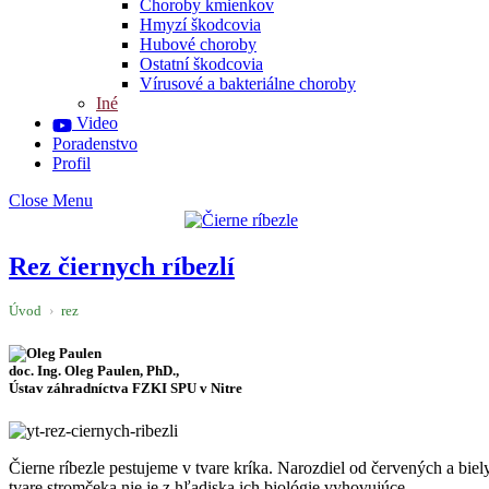
Choroby kmienkov
Hmyzí škodcovia
Hubové choroby
Ostatní škodcovia
Vírusové a bakteriálne choroby
Iné
Video
Poradenstvo
Profil
Close Menu
Rez čiernych ríbezlí
Úvod
›
rez
doc. Ing. Oleg Paulen, PhD.,
Ústav záhradníctva FZKI SPU v Nitre
Čierne ríbezle pestujeme v tvare kríka. Narozdiel od červených a biel
tvare stromčeka nie je z hľadiska ich biológie vyhovujúce.