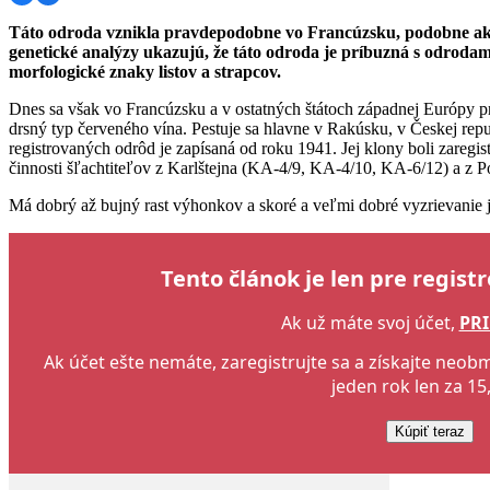
Táto odroda vznikla pravdepodobne vo Francúzsku, podobne ako
genetické analýzy ukazujú, že táto odroda je príbuzná s odrod
morfologické znaky listov a strapcov.
Dnes sa však vo Francúzsku a v ostatných štátoch západnej Európy pra
drsný typ červeného vína. Pestuje sa hlavne v Rakúsku, v Českej repub
registrovaných odrôd je zapísaná od roku 1941. Jej klony boli zaregi
činnosti šľachtiteľov z Karlštejna (KA-4/9, KA-4/10, KA-6/12) a z P
Má dobrý až bujný rast výhonkov a skoré a veľmi dobré vyzrievanie 
Tento článok je len pre regist
Ak už máte svoj účet,
PRI
Ak účet ešte nemáte, zaregistrujte sa a získajte neo
jeden rok len za 15,
Kúpiť teraz