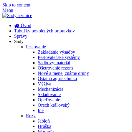
Skip to content
Menu
Úvod
Tabuľky povolených prípravkov
Správy
Sady
Pestovanie
Zakladanie výsadby
Pestovateľské systémy
Sadbový materiál
Ošetrovanie rezom
Nové a menej známe druhy
Ostatná agrotechnika
Výživa
Mechanizácia
Skladovanie
Opeľovanie
Orech kráľovský
Iné
Rezy
Jabloň
Hruška
Marhuľa