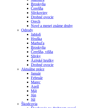
Broskyňa
Čerešňa
Slivkoviny
Drobné ovocie
Orech
Nové a menej známe druhy
Odrody
Jabloň
Hruška
Marhuľa
Broskyňa
Čerešňa, višňa
Slivky
Ázijské hrušky
Drobné ovocie
Aktuálne práce
Január
Február
Marec
Apríl
Máj
Jún
Júl
Škodcovia