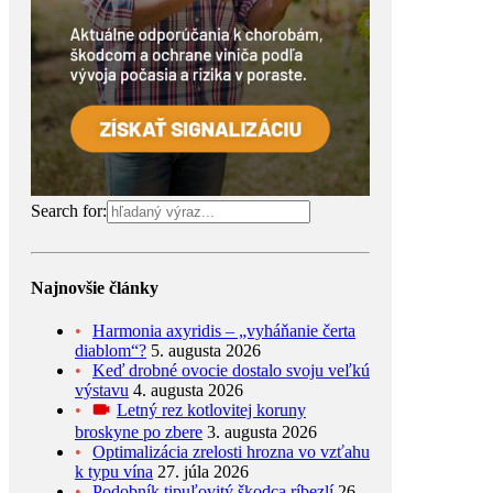
Search for:
Najnovšie články
Harmonia axyridis – „vyháňanie čerta
diablom“?
5. augusta 2026
Keď drobné ovocie dostalo svoju veľkú
výstavu
4. augusta 2026
Letný rez kotlovitej koruny
broskyne po zbere
3. augusta 2026
Optimalizácia zrelosti hrozna vo vzťahu
k typu vína
27. júla 2026
Podobník tipuľovitý škodca ríbezlí
26.