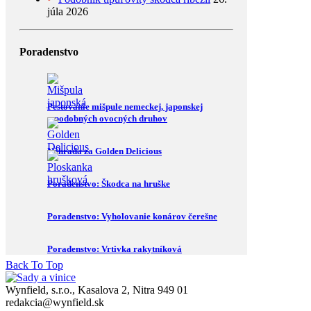
júla 2026
Poradenstvo
Pestovanie mišpule nemeckej, japonskej
a podobných ovocných druhov
Náhrada za Golden Delicious
Poradenstvo: Škodca na hruške
Poradenstvo: Vyholovanie konárov čerešne
Poradenstvo: Vrtivka rakytníková
Back To Top
Wynfield, s.r.o., Kasalova 2, Nitra 949 01
redakcia@wynfield.sk