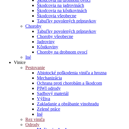
Škodcovia na drobnom ovocí
Škodcovia na jadrovinách
Škodcovia na kôstkovinách
Škodcovia všeobecne
Tabuľky povolených prípravkov
Choroby
Tabuľky povolených prípravkov
Choroby všeobecne
Jadroviny
Kôstkoviny
Choroby na drobnom ovocí
Iné
Vinice
Pestovanie
Abiotocké poškodenia viniča a hrozna
Mechanizácia
Ochrana proti chorobám a škodcom
PIWI odrody
Sadbový materiál
Výživa
Zakladanie a obrábanie vinohradu
Zelené práce
Iné
Rez viniča
Odrody