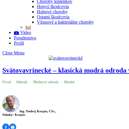
Choroby kmienkov
Hmyzí škodcovia
Hubové choroby
Ostatní škodcovia
Vírusové a bakteriálne choroby
Iné
Video
Poradenstvo
Profil
Close Menu
Svätovavrinecké – klasická modrá odroda 
Úvod
›
Odrody
›
Muštové odrody
›
Modré
Ing. Ondrej Korpás, CSc.,
Snímky: Korpás