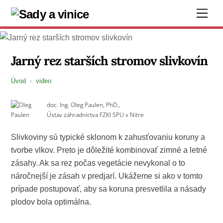
Skip
Men
to
content
Jarný rez starších stromov slivkovín
Úvod
›
video
doc. Ing. Oleg Paulen, PhD.,
Ústav záhradníctva FZKI SPU v Nitre
Slivkoviny sú typické sklonom k zahusťovaniu koruny a
tvorbe vlkov. Preto je dôležité kombinovať zimné a letné
zásahy. Ak sa rez počas vegetácie nevykonal o to
náročnejší je zásah v predjarí. Ukážeme si ako v tomto
prípade postupovať, aby sa koruna presvetlila a násady
plodov bola optimálna.