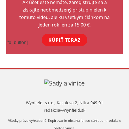
Ak účet ešte nemáte, zaregistrujte sa a
získajte neobmedzený prístup nielen k
tomuto videu, ale ku všetkým článkom na
jeden rok len za 15,00 €.
KÚPIŤ TERAZ
[fb_button]
Wynfield, s.r.o., Kasalova 2, Nitra 949 01
redakcia@wynfield.sk
Všetky práva vyhradené. Kopírovanie obsahu len so súhlasom redakcie
Sady a vinice.