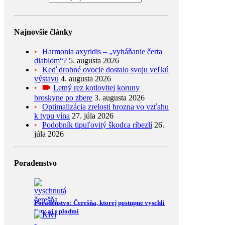
Najnovšie články
Harmonia axyridis – „vyháňanie čerta
diablom“?
5. augusta 2026
Keď drobné ovocie dostalo svoju veľkú
výstavu
4. augusta 2026
Letný rez kotlovitej koruny
broskyne po zbere
3. augusta 2026
Optimalizácia zrelosti hrozna vo vzťahu
k typu vína
27. júla 2026
Podobník tipuľovitý škodca ríbezlí
26.
júla 2026
Poradenstvo
Poradenstvo: Čerešňa, ktorej postupne vyschli
listy aj s plodmi