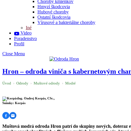
Choroby kmienkov
Hmyzí škodcovia
Hubové choroby
Ostatní škodcovia
Vírusové a bakteriálne choroby
Iné
Video
Poradenstvo
Profil
Close Menu
Hron – odroda viniča s kabernetovým cha
Úvod
›
Odrody
›
Muštové odrody
›
Modré
Ing. Ondrej Korpás, CSc.,
Snímky: Korpás
Muštová modrá odroda Hron patrí do skupiny nových, doteraz eš