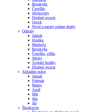
Broskyňa
Čerešňa
Slivkoviny
Drobné ovocie
Orech
Nové a menej známe druhy
Odrody
Jabloň
Hruška
Marhuľa
Broskyňa
Čerešňa, višňa
Slivky
Ázijské hrušky
Drobné ovocie
Aktuálne práce
Január
Február
Marec
Apríl
Máj
Jún
Júl
Škodcovia