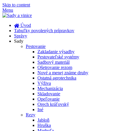
Skip to content
Menu
Úvod
Tabuľky povolených prípravkov
Správy
Sady
Pestovanie
Zakladanie výsadby
Pestovateľské systémy
Sadbový materiál
Ošetrovanie rezom
Nové a menej známe druhy
Ostatná agrotechnika
Výživa
Mechanizácia
Skladovanie
Opeľovanie
Orech kráľovský
Iné
Rezy
Jabloň
Hruška
Marhuľa