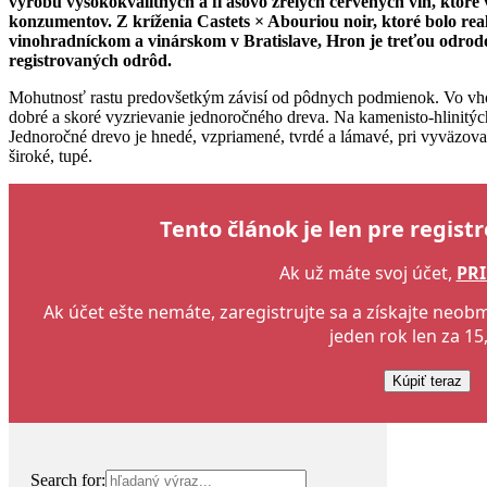
výrobu vysokokvalitných a fľašovo zrelých červených vín, ktor
konzumentov. Z kríženia Castets × Abouriou noir, ktoré bolo r
vinohradníckom a vinárskom v Bratislave, Hron je treťou odrodou
registrovaných odrôd.
Mohutnosť rastu predovšetkým závisí od pôdnych podmienok. Vo vho
dobré a skoré vyzrievanie jednoročného dreva. Na kamenisto-hlinitých 
Jednoročné drevo je hnedé, vzpriamené, tvrdé a lámavé, pri vyväzov
široké, tupé.
Tento článok je len pre regist
Ak už máte svoj účet,
PRI
Ak účet ešte nemáte, zaregistrujte sa a získajte neo
jeden rok len za 15,
Kúpiť teraz
Search for: