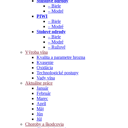
Muštové odrody
– Biele
– Modré
PIWI
– Biele
– Modré
Stolové odrody
– Biele
– Modré
– Ružové
Výroba vína
Kvalita a parametre hrozna
Kvasenie
Oxidácia
Technologické postupy
Vady vína
Aktuálne práce
Január
Február
Marec
Apríl
Máj
Jún
Júl
Choroby a škodcovia