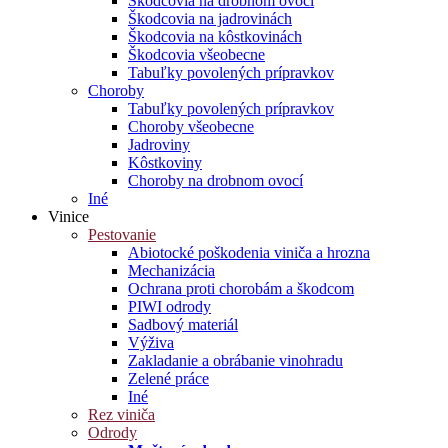
Škodcovia na drobnom ovocí
Škodcovia na jadrovinách
Škodcovia na kôstkovinách
Škodcovia všeobecne
Tabuľky povolených prípravkov
Choroby
Tabuľky povolených prípravkov
Choroby všeobecne
Jadroviny
Kôstkoviny
Choroby na drobnom ovocí
Iné
Vinice
Pestovanie
Abiotocké poškodenia viniča a hrozna
Mechanizácia
Ochrana proti chorobám a škodcom
PIWI odrody
Sadbový materiál
Výživa
Zakladanie a obrábanie vinohradu
Zelené práce
Iné
Rez viniča
Odrody